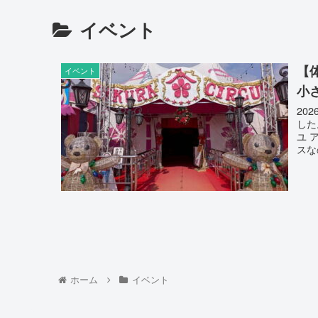
イベント
【
イベント
小
20
した
ユ 
スな
ホーム
イベント